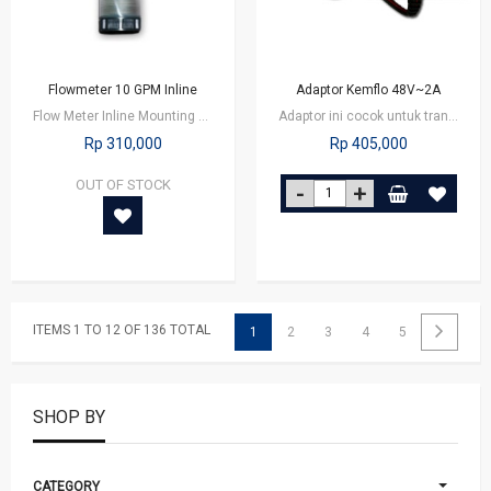
Flowmeter 10 GPM Inline
Adaptor Kemflo 48V~2A
Flow Meter Inline Mounting TypeFlow meter adalah alat yang digunakan untuk…
Adaptor ini cocok untuk transformator booster pump 48 V DC-2A
Rp 310,000
Rp 405,000
OUT OF STOCK
ITEMS 1 TO 12 OF 136 TOTAL
1
2
3
4
5
SHOP BY
CATEGORY