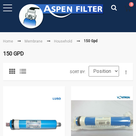
0
150 Gpd
Home
Membrane
Household
150 GPD
SORT BY