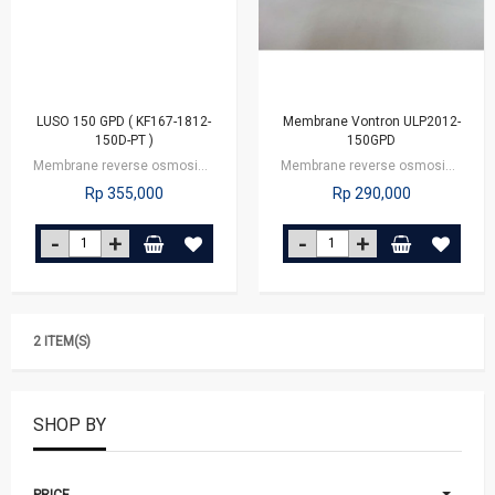
LUSO 150 GPD ( KF167-1812-
Membrane Vontron ULP2012-
150D-PT )
150GPD
Membrane reverse osmosis dengan kapasitas 150 gpd atau 570 liter per hari. Air…
Membrane reverse osmosis dengan kapasitas 150 gpd atau 570 liter per hari. Air…
Rp 355,000
Rp 290,000
2 ITEM(S)
SHOP BY
PRICE