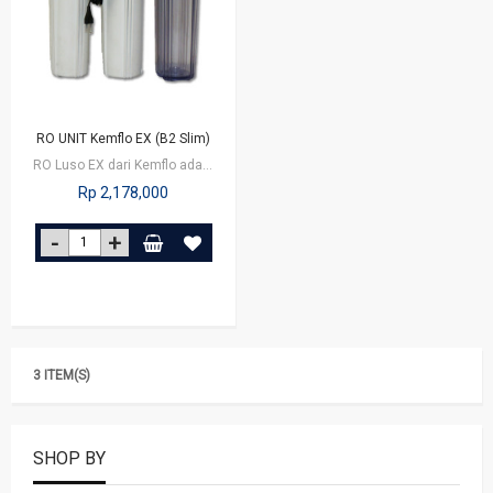
RO UNIT Kemflo EX (B2 Slim)
RO Luso EX dari Kemflo adalah reverse osmosis sistem dengan 5 stage filtration…
Rp 2,178,000
3 ITEM(S)
SHOP BY