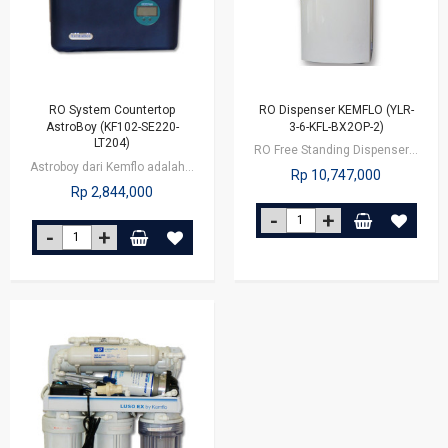
RO System Countertop
RO Dispenser KEMFLO (YLR-
AstroBoy (KF102-SE220-
3-6-KFL-BX2OP-2)
LT204)
RO Free Standing Dispenser dari Kemflo, adalah RO dispenser yang dilengkapi…
Astroboy dari Kemflo adalah alat reverse osmosis yang dilengkapi dengan botol…
Rp 10,747,000
Rp 2,844,000