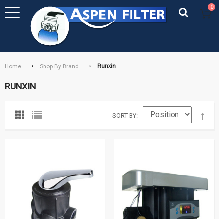
0
Runxin
Home
Shop By Brand
RUNXIN
SORT BY