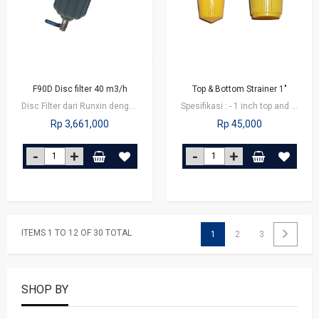
F90D Disc filter 40 m3/h
Top & Bottom Strainer 1"
Disc Filter dari Runxin dengan seri F90D merupkan disc filter yang terdiri dari…
Spesifikasi : - 1 inch top and bottom strainers - Cocok untuk aplikasi…
Rp 3,661,000
Rp 45,000
ITEMS 1 TO 12 OF 30 TOTAL
1
2
3
SHOP BY