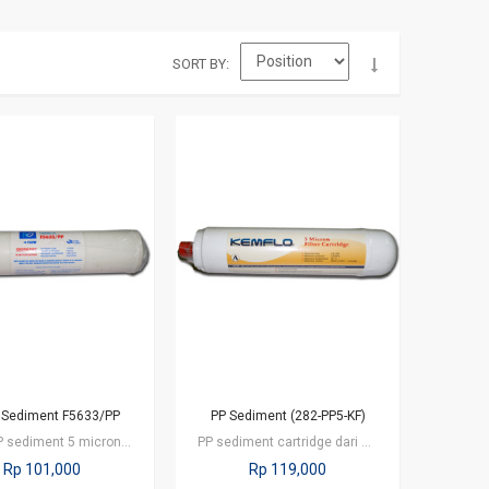
SORT BY
e Sediment F5633/PP
PP Sediment (282-PP5-KF)
Inline PP sediment 5 micron cartridge dari Kemflo adalah cartridge filter RO…
PP sediment cartridge dari Kemflo adalah cartridge yangberfungsi untuk…
Rp 101,000
Rp 119,000