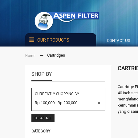
OUR PRODUCTS
CONTACT US
Cartridges
Home
CARTRI
SHOP BY
Cartridge F
40 inch ser
CURRENTLY SHOPPING BY:
menghilangk
Rp 100,000 - Rp 200,000
kemurnian r
yang disari
CLEAR ALL
CATEGORY