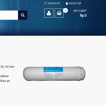
WISHLIST
REGISTER
0
MY CART
SEARCH
Rp 0
 20, 30 dan
balikan
itas air