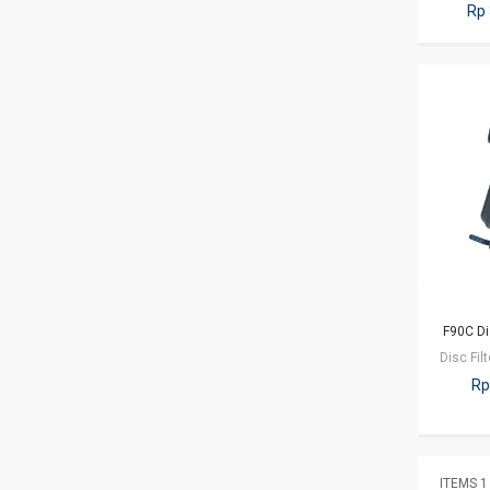
Rp 
F90C Di
Rp
ITEMS 1