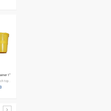
ainer 1"
Spesifikasi : - 1 inch top and bottom strainers - Cocok untuk aplikasi…
00