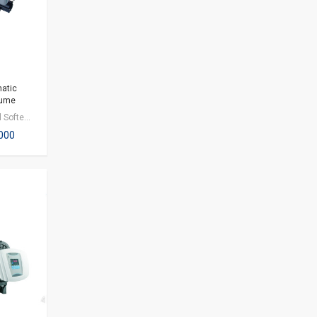
atic
lume
Automatic Digital Softener Valve adalah valve untuk mengatur proses filtrasi…
,000