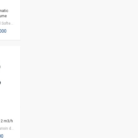
matic
lume
Automatic Digital Softener Timer Control valve ini sangat cocok diaplikasikan…
,000
 12 m3/h
Disc Filter dari Runxin dengan seri F90B merupkan disc filter yang terdiri dari…
00