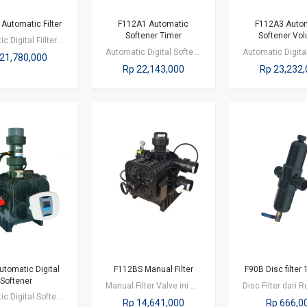
Automatic Filter
F112A1 Automatic
F112A3 Auto
Softener Timer
Softener Vo
Automatic Digital Fiilter Control Valve ini cocok untuk diaplikasikan pada…
Automatic Digital Softener Timer Control valve ini sangat cocok diaplikasikan…
21,780,000
Rp 22,143,000
Rp 23,232
utomatic Digital
F112BS Manual Filter
F90B Disc filter
Softener
Manual Filter Valve ini dapat diaplikasikan untuk commercial maupun industri
Automatic Digital Softener sangat cocok diaplikasikan untuk commercial /…
Rp 14,641,000
Rp 666,0