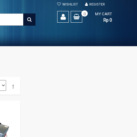
WISHLIST
REGISTER
0
MY CART
SEARCH
Rp 0