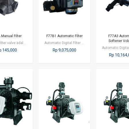
 Manual Filter
F77B1 Automatic Filter
F77A3 Autom
Softener Vo
Manual filter valve adalah valve untuk mengatur proses filtrasi dan perangkat…
Automatic Digital Filter Valve adalah valve untuk mengatur proses filtrasi…
p 145,000
Rp 9,075,000
Rp 10,164