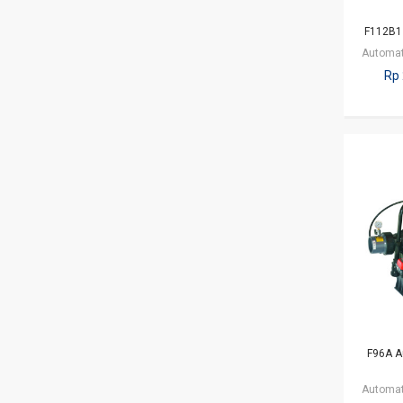
F112B1 
Rp 
F96A A