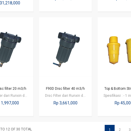
31,218,000
sc filter 20 m3/h
F90D Disc filter 40 m3/h
Top & Bottom Str
Disc Filter dari Runxin dengan seri F90C merupkan disc filter yang terdiri dari…
Disc Filter dari Runxin dengan seri F90D merupkan disc filter yang terdiri dari…
 1,997,000
Rp 3,661,000
Rp 45,0
 TO 12 OF 30 TOTAL
1
2
3