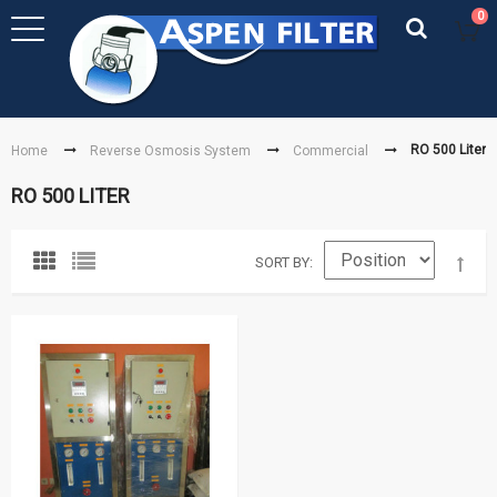
0
RO 500 Liter
Home
Reverse Osmosis System
Commercial
RO 500 LITER
SORT BY