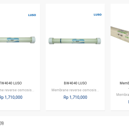
TW4040 LUSO
BW4040 LUSO
Memb
Membrane reverse osmosis dengan kapasitas 2400 gpd atau 9120 liter per hari.…
Membrane reverse osmosis dengan kapasitas 2400 gpd atau 9120 liter per hari.…
Rp 1,710,000
Rp 1,710,000
(S)