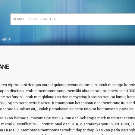
HELP
ANE
es diproduksi dengan cara digulung secara automatis untuk menjaga konsis
sapan disetiap lembar membrane yang memiliki ukuran pori-pori sebesar 0,000
e berfungsi untuk menghilangkan dan menyaring kotoran berupa lumur, karat
anik, logam berat serta bakteri. Kemampuan ketahanan dari membrane itu sendi
daripada kualitas air, jumlah pemakaian air serta tingkat kontaminasi pada air.
diakan berbagai macam tipe dan ukuran dari beberapa merk membrane tern
memiliki sertifikat NSF International dari USA, diantaranya yaitu: VONTRON, L
n FILMTEC. Membrane-membrane tersebut dapat diaplikasikan pada perangk