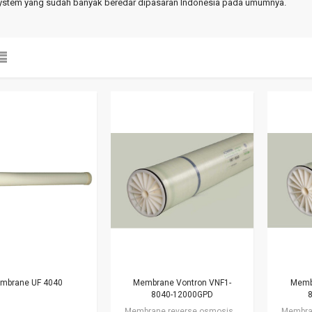
stem yang sudah banyak beredar dipasaran Indonesia pada umumnya.
mbrane UF 4040
Membrane Vontron VNF1-
Memb
8040-12000GPD
Membrane reverse osmosis dengan kapasitas 12000 gpd atau 45600 liter per hari.…