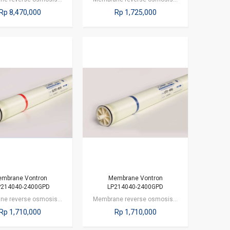
Rp 8,470,000
Rp 1,725,000
mbrane Vontron
Membrane Vontron
P214040-2400GPD
LP214040-2400GPD
Membrane reverse osmosis dengan kapasitas 2400 gpd atau 9120 liter per hari.…
Membrane reverse osmosis dengan kapasitas 2400 gpd atau 9120 liter per hari.…
Rp 1,710,000
Rp 1,710,000