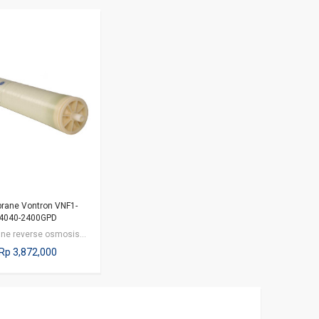
rane Vontron VNF1-
4040-2400GPD
Membrane reverse osmosis dengan kapasitas 2400 gpd atau 9120 liter per hari.…
Rp 3,872,000