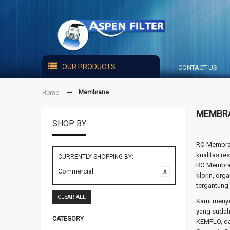
OUR PRODUCTS
CONTACT US
Membrane
Home
MEMBR
SHOP BY
RO Membran
kualitas re
CURRENTLY SHOPPING BY:
RO Membran
Commercial
klorin, org
tergantung 
CLEAR ALL
Kami menye
yang sudah 
CATEGORY
KEMFLO, da