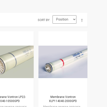
SORT BY
rane Vontron LP22-
Membrane Vontron
8040-10500GPD
XLP114040-2000GPD
Membrane reverse osmosis dengan kapasitas 10500 gpd atau 39900 liter per hari.…
Membrane reverse osmosis dengan kapasitas 2000 gpd atau 7600 liter per hari.…