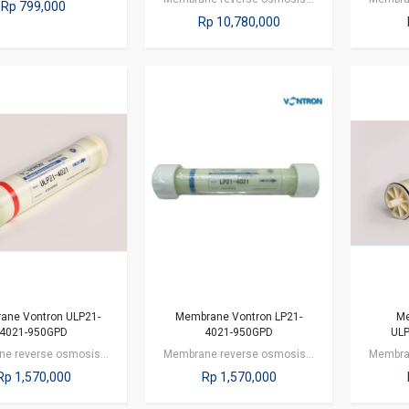
Rp 799,000
Rp 10,780,000
ane Vontron ULP21-
Membrane Vontron LP21-
Me
4021-950GPD
4021-950GPD
UL
Membrane reverse osmosis dengan kapasitas 950 gpd atau 3610 liter per hari. Air…
Membrane reverse osmosis dengan kapasitas 950 gpd atau 3610 liter per hari. Air…
Rp 1,570,000
Rp 1,570,000