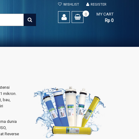
WISHLIST
REGISTER
0
MY CART
SEARCH
Rp 0
tensi
1 mikron.
, bau,
ri
ama dunia
USO,
at Reverse