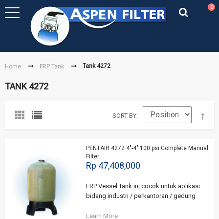
0
Tank 4272
Home
FRP Tank
TANK 4272
SORT BY
PENTAIR 4272 4"-4" 100 psi Complete Manual
Filter
Rp 47,408,000
FRP Vessel Tank ini cocok untuk aplikasi
bidang industri / perkantoran / gedung
Learn More